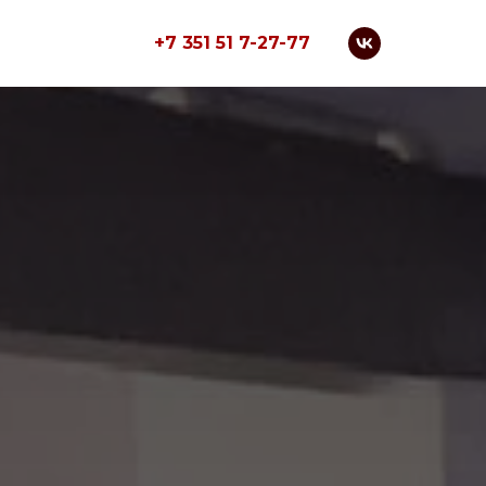
+7
351 51
7-27-77